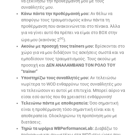
να ξεκινήσω την προθέρμανσή μου με τους
συναθλητές μου.
Κάνω πάντα την προθέρμανσή μου:
Αν θέλω να
αποφύγω τους τραυματισμούς κάνω πάντα τη
προθέρμανση που ανακοινώνεται στο πίνακα. Άλλα
για να γίνει αυτό θα πρέπει να είμαι στο ΒΟΧ στην
ος
ώρα μου (κανόνας 2
).
Ακούω με προσοχή τους
trainers
μου:
Βρίσκονται στο
χώρο για να μου διδάξουν τις ασκήσεις σωστά και να
εμποδίσουν τους τραυματισμούς. Τους ακούω με
προσοχή και
ΔΕΝ ΑΝΑΛΑΜΒΑΝΩ ΤΟΝ ΡΟΛΟ ΤΟΥ
“
trainer
”
Υποστηρίζω τους συναθλητές μου:
Αν τελειώσω
νωρίτερα το WOD ενθαρρύνω τους συναθλητές μου
να τελειώσουν κι αυτοί με επιτυχία. Μπορεί αύριο να
είσαι εσύ αυτός που θα χρειαστεί ενθάρρυνση!
Τελειώνω πάντα με αποθεραπεία:
Όσο σημαντική
είναι η προθέρμανση τόσο σημαντική είναι και η
αποθεραπεία. Ολοκληρώνω τη προπόνηση μου με
διατάσεις.
Τηρώ τα ωράρια
WBPerformanceLab
:
Διαβάζω το
πρόγραμμα και συμμετέχω στα WOD στις ώρες που