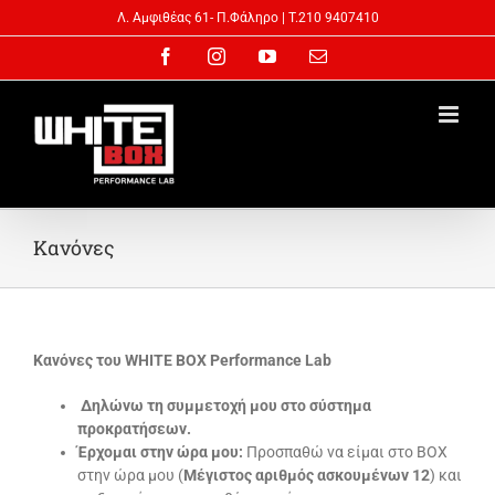
Skip
Λ. Αμφιθέας 61- Π.Φάληρo | T.210 9407410
to
Facebook
Instagram
YouTube
Email
content
Κανόνες
Κανόνες του
WHITE BOX Performance Lab
Δηλώνω τη συμμετοχή μου στο σύστημα
προκρατήσεων.
Έρχομαι στην ώρα μου:
Προσπαθώ να είμαι στο ΒΟΧ
στην ώρα μου (
Μέγιστος αριθμός ασκουμένων 12
) και