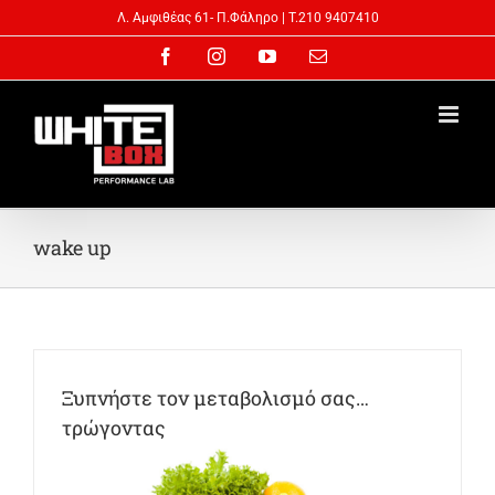
Skip
Λ. Αμφιθέας 61- Π.Φάληρo | T.210 9407410
to
Facebook
Instagram
YouTube
Email
content
wake up
Ξυπνήστε τον μεταβολισμό σας…
τρώγοντας