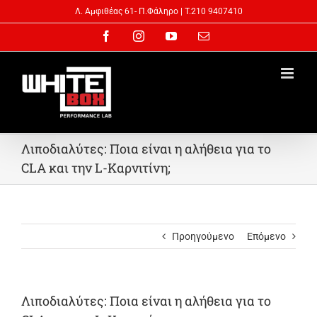
Skip
Λ. Αμφιθέας 61- Π.Φάληρo | T.210 9407410
to
Facebook
Instagram
YouTube
Email
content
Λιποδιαλύτες: Ποια είναι η αλήθεια για το
CLA και την L-Καρνιτίνη;
Προηγούμενο
Επόμενο
Λιποδιαλύτες: Ποια είναι η αλήθεια για το