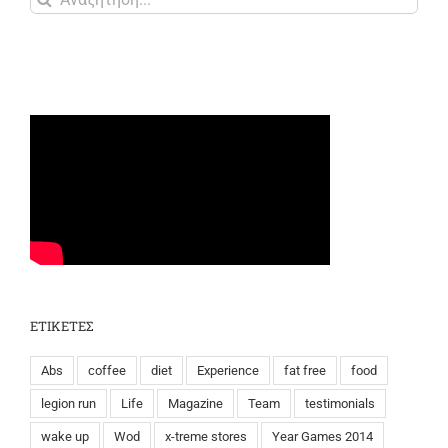
...
ΕΤΙΚΕΤΕΣ
Abs
coffee
diet
Experience
fat free
food
legion run
Life
Magazine
Team
testimonials
wake up
Wod
x-treme stores
Year Games 2014