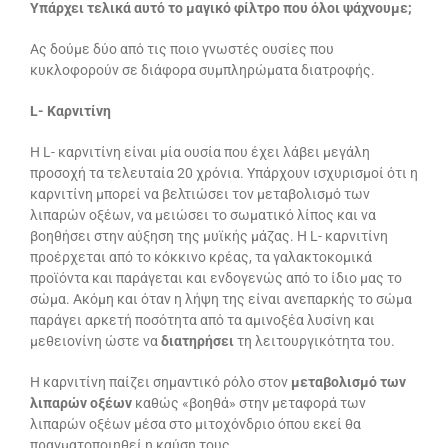
Υπάρχει τελικά αυτό το μαγικό φίλτρο που όλοι ψάχνουμε;
Ας δούμε δύο από τις ποιο γνωστές ουσίες που
κυκλοφορούν σε διάφορα συμπληρώματα διατροφής.
L- Καρνιτίνη
Η L- καρνιτίνη είναι μία ουσία που έχει λάβει μεγάλη
προσοχή τα τελευταία 20 χρόνια. Υπάρχουν ισχυρισμοί ότι η
καρνιτίνη μπορεί να βελτιώσει τον μεταβολισμό των
λιπαρών οξέων, να μειώσει το σωματικό λίπος και να
βοηθήσει στην αύξηση της μυϊκής μάζας. Η L- καρνιτίνη
προέρχεται από το κόκκινο κρέας, τα γαλακτοκομικά
προϊόντα και παράγεται και ενδογενώς από το ίδιο μας το
σώμα. Ακόμη και όταν η λήψη της είναι ανεπαρκής το σώμα
παράγει αρκετή ποσότητα από τα αμινοξέα λυσίνη και
μεθειονίνη ώστε να
διατηρήσει
τη λειτουργικότητα του.
Η καρνιτίνη παίζει σημαντικό ρόλο στον
μεταβολισμό των
λιπαρών οξέων
καθώς «βοηθά» στην μεταφορά των
λιπαρών οξέων μέσα στο μιτοχόνδριο όπου εκεί θα
πραγματοποιηθεί η καύση τους.