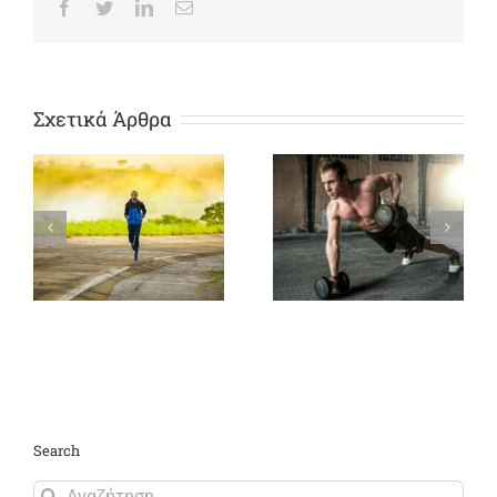
Facebook
Twitter
LinkedIn
Email
Σχετικά Άρθρα
Καρδιακή συχνότητα
Παρουσίαση του WBC
για καύση λίπους
στο περιοδικό LIFE
Search
Αναζήτηση